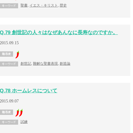
聖書
,
イエス・キリスト
,
歴史
Q.79 創世記の人々はなぜあんなに長寿なのですか。
2015.09.15
創世記
,
難解な聖書表現
,
創造論
Q.78 ホームレスについて
2015.09.07
試練