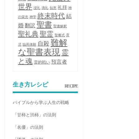
世界
礼拝
浸礼
滴礼
知恵
神
終末時代
結
の栄光
神学
聖書
婚
翻訳
聖書解釈
聖礼典
聖霊
聖餐式
育
難解
自殺
児
臨死体験
な聖書表現
霊
と魂
預言者
霊的戦い
生き方レシピ
RECIPE
バイブルから学ぶ人生の戦略
「甘柿と渋柿」の法則
「名優」の法則