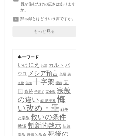
員が住むだけの広さはあります
か。
黙示録とはどういう書ですか。
もっと見る
キーワード
いけにえ
カルト
パ
お墓
メシア預言
ウロ
仏壇
供
十字架
天
え物
供養
埋葬
宗教
国
奇跡
子育て
完全数
悔
の違い
幼児洗礼
い改め・罪
戦争
救いの条件
と宗教
斬新的啓示
教派
新興
死後の
宗教
普遍的教会