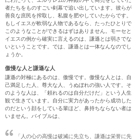
にわたって、エルサレムの神殿の中で商売をしていた
者たちをものすごい剣幕で追い出しています。彼らが
善良な庶民を搾取し、私腹を肥やしていたからです。
もしイエスが軟弱な人物であるなら、たったひとりで
このようなことができるはずはありません。モーセと
イエスの例から確実に言えるのは、謙遜とは弱さでな
いということです。では、謙遜とは一体なんなのでし
ょうか。
傲慢な人と謙遜な人
謙遜の対極にあるのは、傲慢です。傲慢な人とは、自
己満足した人、尊大な人、うぬぼれの強い人です。そ
のような人は、「頼れるのは自分だけだ」という人生
観で生きています。自分に実力があったから成功した
のだという顔をしている輩ほど、鼻持ちならない者は
いません。バイブルは、
「人の心の高慢は破滅に先立ち、謙遜は栄誉に先