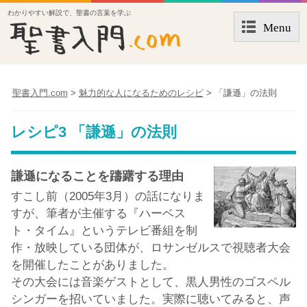
わかりやすい解説で、聖書の言葉を学ぶ
Menu
聖書入門.com
>
魅力的な人になるためのレシピ
>
「謙遜」の法則
レシピ3 「謙遜」の法則
謙遜になることを躊躇する理由
すこし前（2005年3月）の話になりま
すが、筆者が主催する『ハーベス
ト・タイム』というテレビ番組を制
作・放映している団体が、ロサンゼルスで視聴者大会
を開催したことがありました。
その大会には音楽ゲストとして、黒人男性のゴスペル
シンガーを招いていました。実際に聴いてみると、声