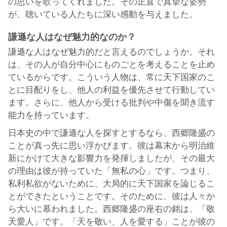
の思いを歌ってくれました。その正直で真摯な姿勢
が、聴いている人たちに深い感動を与えました。
謙遜な人はなぜ魅力的なのか？
謙遜な人はなぜ魅力的だと言えるのでしょうか。それ
は、その人が自分中心にものごとを考えることを止め
ているからです。こういう人物は、常に天下国家のこ
とに目配りをし、他人の利益を優先させて行動してい
ます。さらに、他人から受ける批判や中傷を聞き流す
能力を持っています。
日本史の中で謙遜な人を探すとするなら、西郷隆盛の
ことが真っ先に思い浮かびます。彼は幕末から明治維
新にかけて大きな影響力を発揮しましたが、その最大
の理由は彼が持っていた「無私の心」です。つまり、
私利私欲がないために、大局的に天下国家を論じるこ
とができたということです。そのために、彼は人々か
ら大いに慕われました。西郷隆盛の座右の銘は、「敬
天愛人」です。「天を敬い、人を愛する」ことが彼の