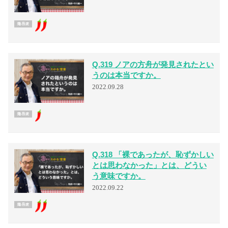
先頭
«
10
19
20
21
30
4
...
...
...
Q.319 ノアの方舟が発見されたとい
うのは本当ですか。
2022.09.28
Q.318 「裸であったが、恥ずかしい
とは思わなかった」とは、どうい
う意味ですか。
2022.09.22