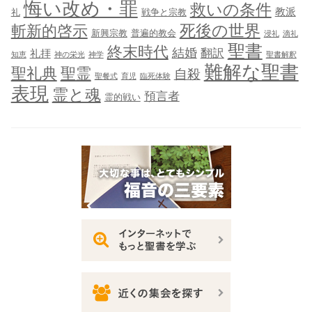
悔い改め・罪
救いの条件
教派
礼
戦争と宗教
死後の世界
斬新的啓示
新興宗教
普遍的教会
浸礼
滴礼
聖書
終末時代
結婚
翻訳
礼拝
知恵
神の栄光
神学
聖書解釈
難解な聖書
聖礼典
聖霊
自殺
聖餐式
育児
臨死体験
表現
霊と魂
預言者
霊的戦い