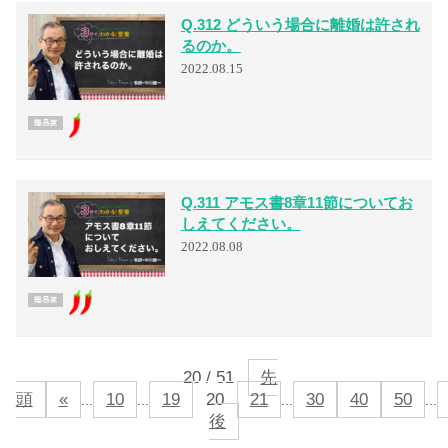
Q.312 どういう場合に離婚は許され
るのか。
2022.08.15
Q.311 アモス書8章11節についてお
しえてください。
2022.08.08
20 / 51
先
頭
«
10
19
20
21
30
40
50
...
...
...
...
後