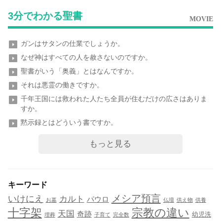
3分でわかる聖書
MOVIE
ガンはサタンの仕業でしょうか。
なぜ神はすべての人を赦さないのですか。
聖書がいう「奥義」とはなんですか。
それは悪霊の働きですか。
千年王国には救われた人たち全員が住むだけの広さはありま
すか。
黙示録とはどういう書ですか。
もっと見る
キーワード
メシア預言
いけにえ
カルト
パウロ
お墓
仏壇
供え物
供養
十字架
宗教の違い
天国
奇跡
幼児洗
埋葬
子育て
完全数