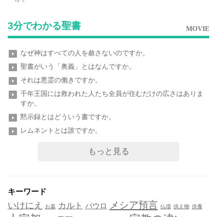
3分でわかる聖書
MOVIE
なぜ神はすべての人を赦さないのですか。
聖書がいう「奥義」とはなんですか。
それは悪霊の働きですか。
千年王国には救われた人たち全員が住むだけの広さはありま
すか。
黙示録とはどういう書ですか。
レムネントとは誰ですか。
もっと見る
キーワード
メシア預言
いけにえ
カルト
パウロ
お墓
仏壇
供え物
供養