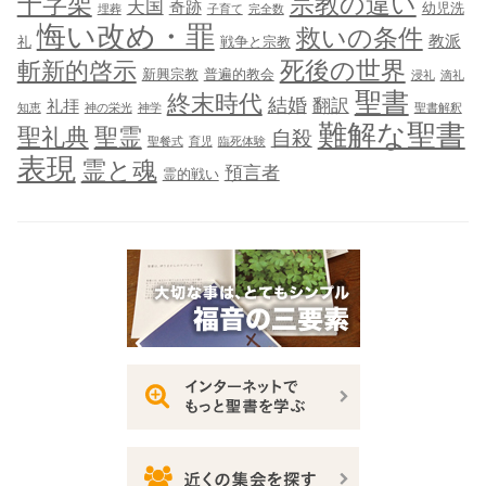
十字架
宗教の違い
天国
奇跡
幼児洗
埋葬
子育て
完全数
悔い改め・罪
救いの条件
教派
礼
戦争と宗教
死後の世界
斬新的啓示
新興宗教
普遍的教会
浸礼
滴礼
聖書
終末時代
結婚
翻訳
礼拝
知恵
神の栄光
神学
聖書解釈
難解な聖書
聖礼典
聖霊
自殺
聖餐式
育児
臨死体験
表現
霊と魂
預言者
霊的戦い