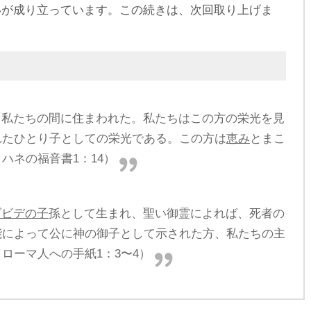
いが成り立っています。この続きは、次回取り上げま
、私たちの間に住まわれた。私たちはこの方の栄光を見
れたひとり子としての栄光である。この方は
恵み
とまこ
ハネの福音書1：14）
ダビデの子
孫として生まれ、聖い御霊によれば、死者の
能によって公に神の御子として示された方、私たちの主
ローマ人への手紙1：3〜4）