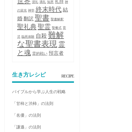
世界
礼拝
浸礼
滴礼
知恵
神
終末時代
結
の栄光
神学
聖書
婚
翻訳
聖書解釈
聖礼典
聖霊
聖餐式
育
難解
自殺
児
臨死体験
な聖書表現
霊
と魂
預言者
霊的戦い
生き方レシピ
RECIPE
バイブルから学ぶ人生の戦略
「甘柿と渋柿」の法則
「名優」の法則
「謙遜」の法則