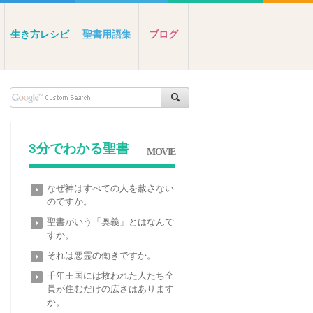
生き方レシピ
聖書用語集
ブログ
3分でわかる聖書
MOVIE
なぜ神はすべての人を赦さない
のですか。
聖書がいう「奥義」とはなんで
すか。
それは悪霊の働きですか。
千年王国には救われた人たち全
員が住むだけの広さはあります
か。