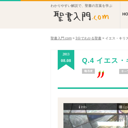
わかりやすい解説で、聖書の言葉を学ぶ
H
聖書入門.com
>
3分でわかる聖書
>
イエス・キリ
2013
Q.4 イエス
08.08