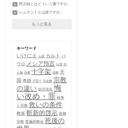
黙示録とはどういう書ですか。
レムネントとは誰ですか。
もっと見る
キーワード
いけにえ
カルト
パ
お墓
メシア預言
ウロ
仏壇
供
十字架
天
え物
供養
埋葬
宗教
国
奇跡
子育て
完全数
悔
の違い
幼児洗礼
い改め・罪
戦争
救いの条件
と宗教
斬新的啓示
教派
新興
死後の
宗教
普遍的教会