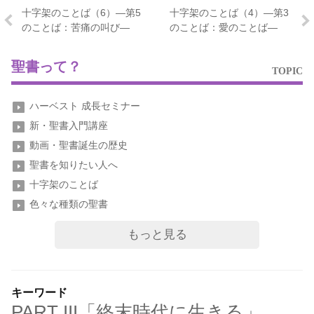
十字架のことば（6）―第5
十字架のことば（4）―第3
のことば：苦痛の叫び―
のことば：愛のことば―
聖書って？
TOPIC
ハーベスト 成長セミナー
新・聖書入門講座
動画・聖書誕生の歴史
聖書を知りたい人へ
十字架のことば
色々な種類の聖書
もっと見る
キーワード
PART III「終末時代に生きる」