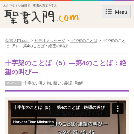
わかりやすい解説で、聖書の言葉を学ぶ
Menu
聖書入門.com
>
ビデオメッセージ
>
十字架のことば
>
十字架のこと
ば（5）―第4のことば：絶望の叫び―
十字架のことば（5）―第4のことば：絶
望の叫び―
十字架
,
供え物
,
贖い
,
義認
,
和解