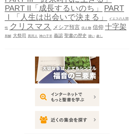
PART II「成長するいのち」
PART
Ⅰ「人生は出会いで決まる」
イエスの人間
クリスマス
十字架
メシア預言
信仰
性
供え物
大祭司
義認
聖書の歴史
和解
異邦人
神の子羊
贖い
赦し