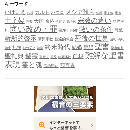
キーワード
メシア預言
いけにえ
カルト
パウロ
お墓
仏壇
供え物
供養
十字架
宗教の違い
天国
奇跡
幼児洗
埋葬
子育て
完全数
悔い改め・罪
救いの条件
教派
礼
戦争と宗教
死後の世界
斬新的啓示
新興宗教
普遍的教会
浸礼
滴礼
聖書
終末時代
結婚
翻訳
礼拝
知恵
神の栄光
神学
聖書解釈
難解な聖書
聖礼典
聖霊
自殺
聖餐式
育児
臨死体験
表現
霊と魂
預言者
霊的戦い