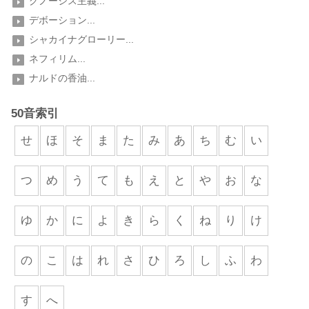
グノーシス主義...
デボーション...
シャカイナグローリー...
ネフィリム...
ナルドの香油...
50音索引
せ
ほ
そ
ま
た
み
あ
ち
む
い
つ
め
う
て
も
え
と
や
お
な
ゆ
か
に
よ
き
ら
く
ね
り
け
の
こ
は
れ
さ
ひ
ろ
し
ふ
わ
す
へ