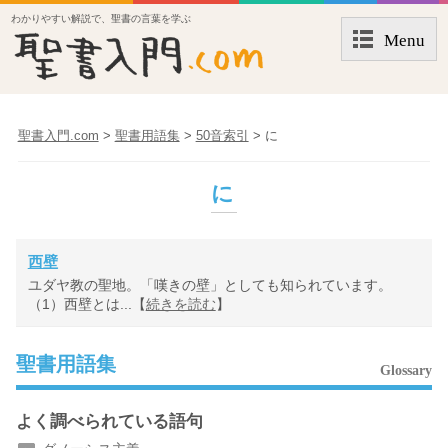
わかりやすい解説で、聖書の言葉を学ぶ
Menu
聖書入門.com
>
聖書用語集
>
50音索引
>
に
に
西壁
ユダヤ教の聖地。「嘆きの壁」としても知られています。
（1）西壁とは...【
続きを読む
】
聖書用語集
Glossary
よく調べられている語句