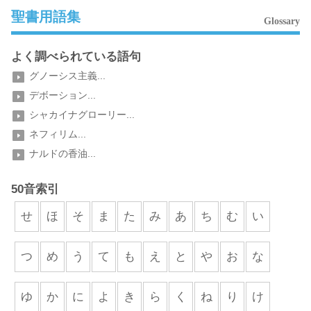
聖書用語集
Glossary
よく調べられている語句
グノーシス主義...
デボーション...
シャカイナグローリー...
ネフィリム...
ナルドの香油...
50音索引
せ
ほ
そ
ま
た
み
あ
ち
む
い
つ
め
う
て
も
え
と
や
お
な
ゆ
か
に
よ
き
ら
く
ね
り
け