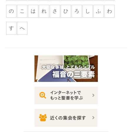
の
こ
は
れ
さ
ひ
ろ
し
ふ
わ
す
へ