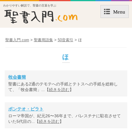
わかりやすい解説で、聖書の言葉を学ぶ
Menu
聖書入門.com
>
聖書用語集
>
50音索引
>
ほ
ほ
牧会書簡
聖書にある2通のテモテへの手紙とテトスへの手紙を総称し
て、「牧会書簡」...【
続きを読む
】
ポンテオ・ピラト
ローマ帝国が、紀元26〜36年まで、パレスチナに駐在させて
いた5代目の...【
続きを読む
】