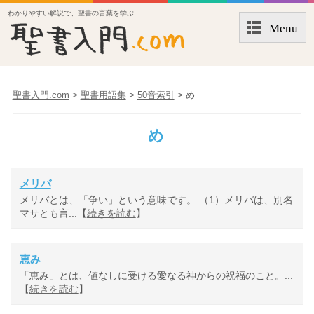
わかりやすい解説で、聖書の言葉を学ぶ
Menu
聖書入門.com
>
聖書用語集
>
50音索引
>
め
め
メリバ
メリバとは、「争い」という意味です。 （1）メリバは、別名
マサとも言...【
続きを読む
】
恵み
「恵み」とは、値なしに受ける愛なる神からの祝福のこと。...
【
続きを読む
】