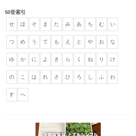
50音索引
せ
ほ
そ
ま
た
み
あ
ち
む
い
つ
め
う
て
も
え
と
や
お
な
ゆ
か
に
よ
き
ら
く
ね
り
け
の
こ
は
れ
さ
ひ
ろ
し
ふ
わ
す
へ