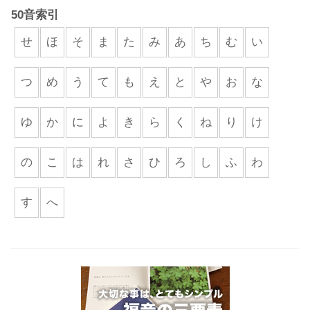
50音索引
せ
ほ
そ
ま
た
み
あ
ち
む
い
つ
め
う
て
も
え
と
や
お
な
ゆ
か
に
よ
き
ら
く
ね
り
け
の
こ
は
れ
さ
ひ
ろ
し
ふ
わ
す
へ