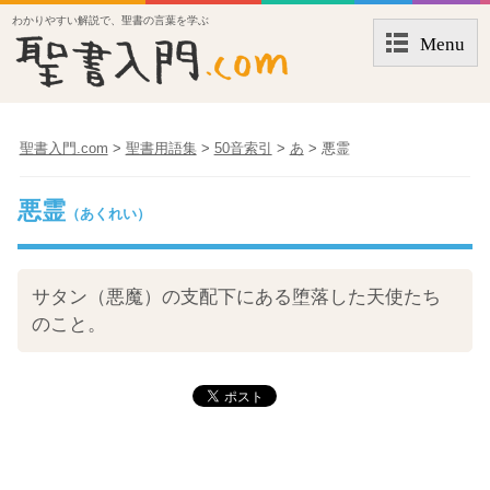
わかりやすい解説で、聖書の言葉を学ぶ
Menu
聖書入門.com
>
聖書用語集
>
50音索引
>
あ
>
悪霊
悪霊
（あくれい）
サタン（悪魔）の支配下にある堕落した天使たち
のこと。