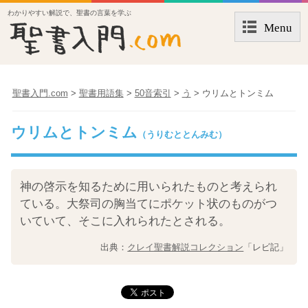
わかりやすい解説で、聖書の言葉を学ぶ
Menu
聖書入門.com
>
聖書用語集
>
50音索引
>
う
>
ウリムとトンミム
ウリムとトンミム
（うりむととんみむ）
神の啓示を知るために用いられたものと考えられ
ている。大祭司の胸当てにポケット状のものがつ
いていて、そこに入れられたとされる。
出典：
クレイ聖書解説コレクション
「レビ記」