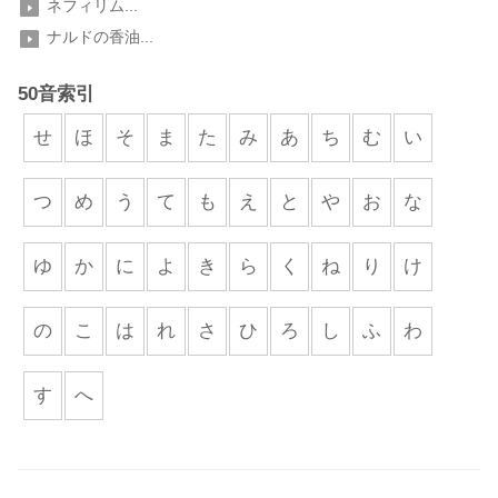
ネフィリム...
ナルドの香油...
50音索引
せ
ほ
そ
ま
た
み
あ
ち
む
い
つ
め
う
て
も
え
と
や
お
な
ゆ
か
に
よ
き
ら
く
ね
り
け
の
こ
は
れ
さ
ひ
ろ
し
ふ
わ
す
へ