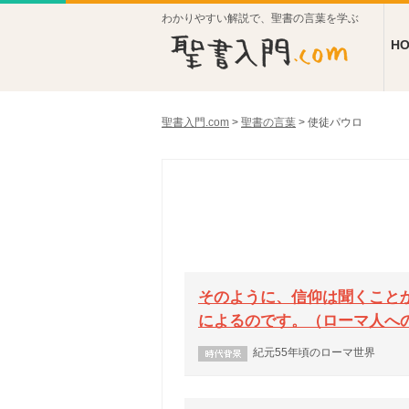
わかりやすい解説で、聖書の言葉を学ぶ
H
聖書入門.com
>
聖書の言葉
>
使徒パウロ
そのように、信仰は聞くこと
によるのです。（ローマ人への手紙
紀元55年頃のローマ世界