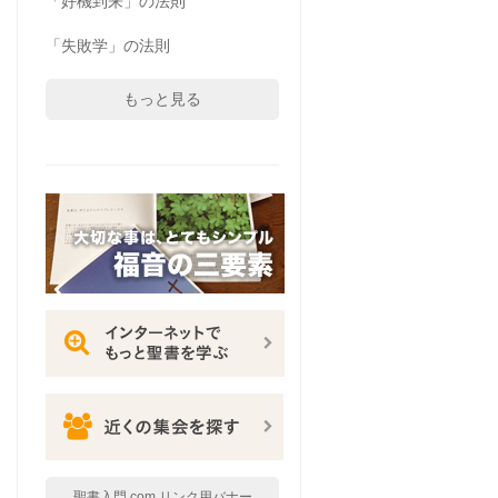
「好機到来」の法則
「失敗学」の法則
もっと見る
聖書入門.com リンク用バナー