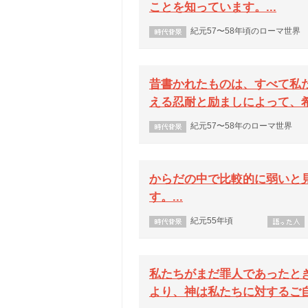
ことを知っています。...
紀元57〜58年頃のローマ世界
昔書かれたものは、すべて私
える忍耐と励ましによって、希
紀元57〜58年のローマ世界
からだの中で比較的に弱いと
す。...
紀元55年頃
私たちがまだ罪人であったと
より、神は私たちに対するご自