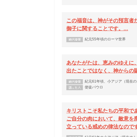
この福音は、神がその預言者
御子に関することです。...
紀元55年頃のローマ世界
あなたがたは、恵みのゆえに
出たことではなく、神からの賜物
紀元61年頃、小アジア（現在
使徒パウロ
キリストこそ私たちの平和で
ご自分の肉において、敵意を
立っている戒めの律法なのです。