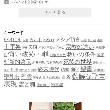
レムネントとは誰ですか。
もっと見る
キーワード
メシア預言
いけにえ
カルト
パウロ
お墓
仏壇
供え物
供養
十字架
宗教の違い
天国
奇跡
幼児洗
埋葬
子育て
完全数
悔い改め・罪
救いの条件
教派
礼
戦争と宗教
死後の世界
斬新的啓示
新興宗教
普遍的教会
浸礼
滴礼
聖書
終末時代
結婚
翻訳
礼拝
知恵
神の栄光
神学
聖書解釈
難解な聖書
聖礼典
聖霊
自殺
聖餐式
育児
臨死体験
表現
霊と魂
預言者
霊的戦い