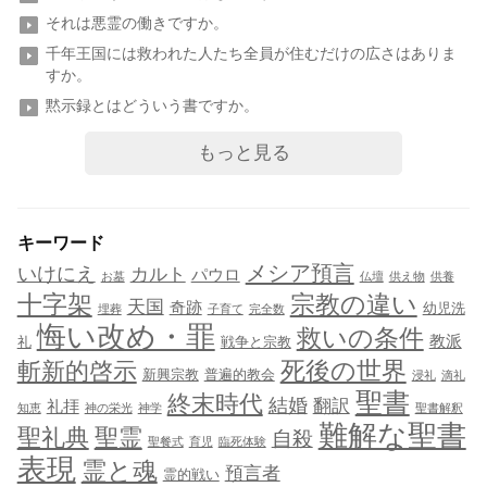
それは悪霊の働きですか。
千年王国には救われた人たち全員が住むだけの広さはありま
すか。
黙示録とはどういう書ですか。
もっと見る
キーワード
メシア預言
いけにえ
カルト
パウロ
お墓
仏壇
供え物
供養
十字架
宗教の違い
天国
奇跡
幼児洗
埋葬
子育て
完全数
悔い改め・罪
救いの条件
教派
礼
戦争と宗教
死後の世界
斬新的啓示
新興宗教
普遍的教会
浸礼
滴礼
聖書
終末時代
結婚
翻訳
礼拝
知恵
神の栄光
神学
聖書解釈
難解な聖書
聖礼典
聖霊
自殺
聖餐式
育児
臨死体験
表現
霊と魂
預言者
霊的戦い