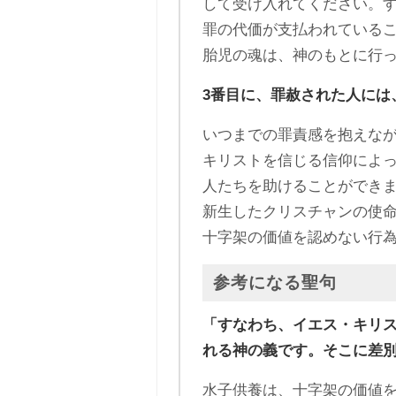
して受け入れてください。
罪の代価が支払われている
胎児の魂は、神のもとに行
3番目に、罪赦された人には
いつまでの罪責感を抱えな
キリストを信じる信仰によ
人たちを助けることができ
新生したクリスチャンの使
十字架の価値を認めない行
参考になる聖句
「すなわち、イエス・キリ
れる神の義です。そこに差
水子供養は、十字架の価値