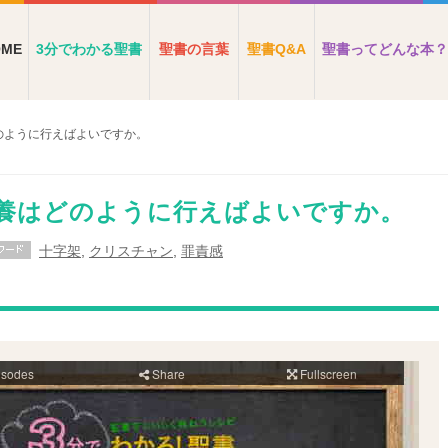
OME
3分でわかる聖書
聖書の言葉
聖書Q&A
聖書ってどんな本？
のように行えばよいですか。
子供養はどのように行えばよいですか。
十字架
,
クリスチャン
,
罪責感