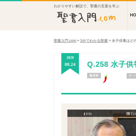
わかりやすい解説で、聖書の言葉を学ぶ
H
聖書入門.com
>
3分でわかる聖書
>
水子供養はど
2020
Q.258 水
08.24