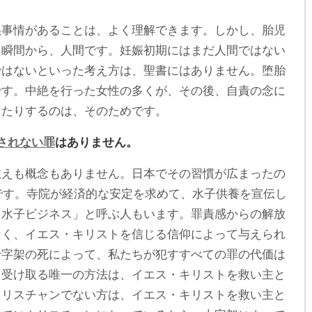
ぬ事情があることは、よく理解できます。しかし、胎児
た瞬間から、人間です。妊娠初期にはまだ人間ではない
ではないといった考え方は、聖書にはありません。堕胎
です。中絶を行った女性の多くが、その後、自責の念に
ったりするのは、そのためです。
されない罪
はありません。
教えも概念もありません。日本でその習慣が広まったの
らです。寺院が経済的な安定を求めて、水子供養を宣伝し
「水子ビジネス」と呼ぶ人もいます。罪責感からの解放
なく、イエス・キリストを信じる信仰によって与えられ
十字架の死によって、私たちが犯すすべての罪の代価は
を受け取る唯一の方法は、イエス・キリストを救い主と
クリスチャンでない方は、イエス・キリストを救い主と