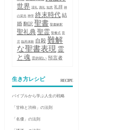
世界
礼拝
浸礼
滴礼
知恵
神
終末時代
結
の栄光
神学
聖書
婚
翻訳
聖書解釈
聖礼典
聖霊
聖餐式
育
難解
自殺
児
臨死体験
な聖書表現
霊
と魂
預言者
霊的戦い
生き方レシピ
RECIPE
バイブルから学ぶ人生の戦略
「甘柿と渋柿」の法則
「名優」の法則