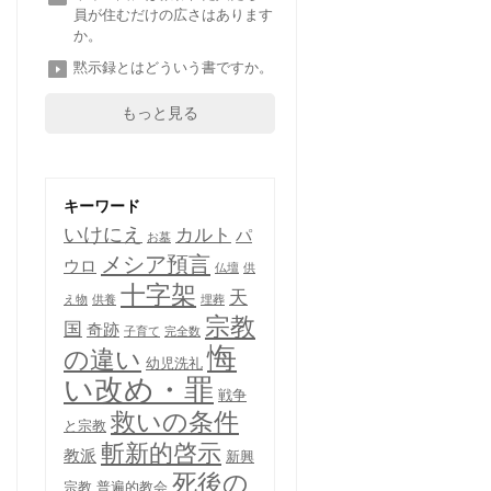
員が住むだけの広さはあります
か。
黙示録とはどういう書ですか。
もっと見る
キーワード
いけにえ
カルト
パ
お墓
メシア預言
ウロ
仏壇
供
十字架
天
え物
供養
埋葬
宗教
国
奇跡
子育て
完全数
悔
の違い
幼児洗礼
い改め・罪
戦争
救いの条件
と宗教
斬新的啓示
教派
新興
死後の
宗教
普遍的教会