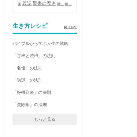
義認
聖書の歴史
羊
贖い
赦し
生き方レシピ
RECIPE
バイブルから学ぶ人生の戦略
「甘柿と渋柿」の法則
「名優」の法則
「謙遜」の法則
「好機到来」の法則
「失敗学」の法則
もっと見る