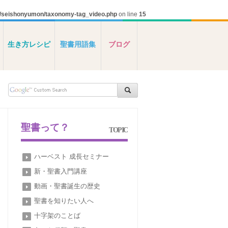
s/seishonyumon/taxonomy-tag_video.php
on line
15
生き方レシピ
聖書用語集
ブログ
聖書って？
TOPIC
ハーベスト 成長セミナー
新・聖書入門講座
動画・聖書誕生の歴史
聖書を知りたい人へ
十字架のことば