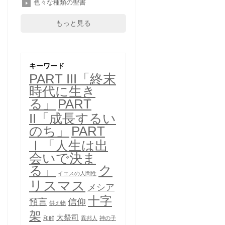
色々な種類の聖書
もっと見る
キーワード
PART III「終末
時代に生き
る」
PART
II「成長するい
のち」
PART
Ⅰ「人生は出
会いで決ま
ク
る」
イエスの人間性
リスマス
メシア
十字
預言
信仰
供え物
架
大祭司
和解
異邦人
神の子