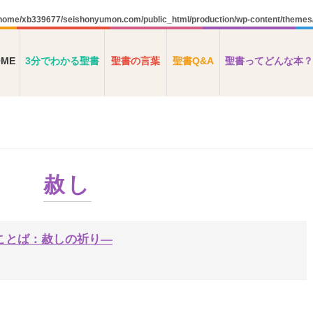
home/xb339677/seishonyumon.com/public_html/production/wp-content/theme
OME
3分でわかる聖書
聖書の言葉
聖書Q&A
聖書ってどんな本？
赦し
ことば：赦しの祈り―