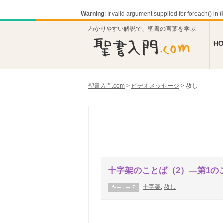
Warning
: Invalid argument supplied for foreach() in
/
わかりやすい解説で、聖書の言葉を学ぶ
H
聖書入門.com
>
ビデオメッセージ
>
赦し
十字架のことば（2）―第1の
十字架
,
赦し