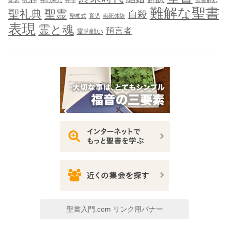
知恵
神の栄光
神学
聖書解釈
難解な聖書
聖礼典
聖霊
自殺
聖餐式
育児
臨死体験
表現
霊と魂
預言者
霊的戦い
聖書入門.com リンク用バナー