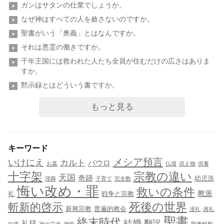
ガンはサタンの仕業でしょうか。
なぜ神はすべての人を赦さないのですか。
聖書がいう「奥義」とはなんですか。
それは悪霊の働きですか。
千年王国には救われた人たち全員が住むだけの広さはありま
すか。
黙示録とはどういう書ですか。
もっと見る
キーワード
メシア預言
いけにえ
カルト
パウロ
お墓
仏壇
供え物
供養
十字架
宗教の違い
天国
奇跡
幼児洗
埋葬
子育て
完全数
悔い改め・罪
救いの条件
教派
礼
戦争と宗教
死後の世界
斬新的啓示
新興宗教
普遍的教会
浸礼
滴礼
聖書
終末時代
結婚
翻訳
礼拝