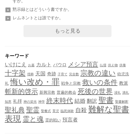
すか。
黙示録とはどういう書ですか。
レムネントとは誰ですか。
もっと見る
キーワード
メシア預言
いけにえ
カルト
パウロ
お墓
仏壇
供え物
供養
十字架
宗教の違い
天国
奇跡
幼児洗
埋葬
子育て
完全数
悔い改め・罪
救いの条件
教派
礼
戦争と宗教
死後の世界
斬新的啓示
新興宗教
普遍的教会
浸礼
滴礼
聖書
終末時代
結婚
翻訳
礼拝
知恵
神の栄光
神学
聖書解釈
難解な聖書
聖礼典
聖霊
自殺
聖餐式
育児
臨死体験
表現
霊と魂
預言者
霊的戦い