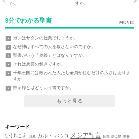
か。
すか。
3分でわかる聖書
MOVIE
ガンはサタンの仕業でしょうか。
なぜ神はすべての人を赦さないのですか。
聖書がいう「奥義」とはなんですか。
それは悪霊の働きですか。
千年王国には救われた人たち全員が住むだけの広さはありま
すか。
黙示録とはどういう書ですか。
もっと見る
キーワード
メシア預言
いけにえ
カルト
パウロ
お墓
仏壇
供え物
供養