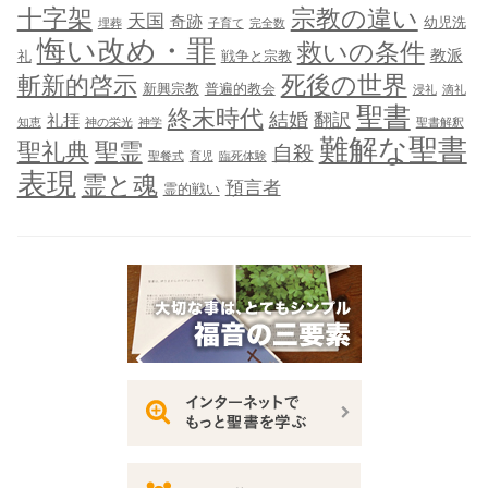
十字架
宗教の違い
天国
奇跡
幼児洗
埋葬
子育て
完全数
悔い改め・罪
救いの条件
教派
礼
戦争と宗教
死後の世界
斬新的啓示
新興宗教
普遍的教会
浸礼
滴礼
聖書
終末時代
結婚
翻訳
礼拝
知恵
神の栄光
神学
聖書解釈
難解な聖書
聖礼典
聖霊
自殺
聖餐式
育児
臨死体験
表現
霊と魂
預言者
霊的戦い