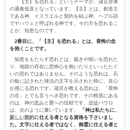
「【主】を恐れる」というテーマが、箴言全体
の通奏低音となっています。【主】とは、創造主
である神、イスラエルと契約を結ぶ神、ヘブル語
でヤハウェと呼ばれる神です。その方を恐れるこ
とが、知恵なのです。
2番目に、「【主】を恐れる」とは、畏怖の念
を抱くことです。
知恵をもたらす恐れとは、裁きや呪いを恐れた
り、地獄の存在に恐怖心を抱いたりといったたぐ
いの恐れではありません。そのような恐れは、石
の板に記された律法の文字を示された時に、良心
が感じる恐れです。箴言が教える恐れは、「畏怖
の念」とでも言うべき恐れです。その根底にある
のは、神の
恵み
と愛への信頼です。
使徒
パウロ
は、次のように書いています。
「神は私たちに、
新しい契約
に仕える者となる資格を下さいまし
た。文字に仕える者ではなく、御霊に仕える者と