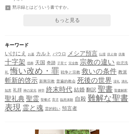
黙示録とはどういう書ですか。
もっと見る
キーワード
メシア預言
いけにえ
カルト
パウロ
お墓
仏壇
供え物
供養
十字架
宗教の違い
天国
奇跡
幼児洗
埋葬
子育て
完全数
悔い改め・罪
救いの条件
教派
礼
戦争と宗教
死後の世界
斬新的啓示
新興宗教
普遍的教会
浸礼
滴礼
聖書
終末時代
結婚
翻訳
礼拝
知恵
神の栄光
神学
聖書解釈
難解な聖書
聖礼典
聖霊
自殺
聖餐式
育児
臨死体験
表現
霊と魂
預言者
霊的戦い