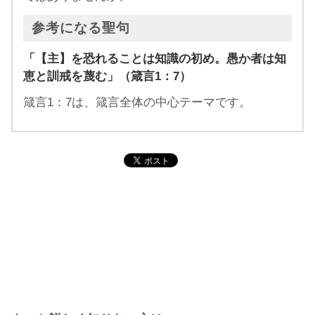
参考になる聖句
「【主】を恐れることは知識の初め。愚か者は知
恵と訓戒を蔑む」（箴言1：7）
箴言1：7は、箴言全体の中心テーマです。