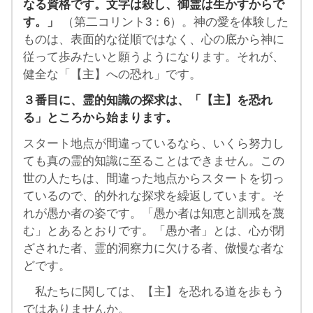
なる資格です。文字は殺し、御霊は生かすからで
す。」
（第二コリント3：6）。神の愛を体験した
ものは、表面的な従順ではなく、心の底から神に
従って歩みたいと願うようになります。それが、
健全な「【主】への恐れ」です。
３番目に、霊的知識の探求は、「【主】を恐れ
る」ところから始まります。
スタート地点が間違っているなら、いくら努力し
ても真の霊的知識に至ることはできません。この
世の人たちは、間違った地点からスタートを切っ
ているので、的外れな探求を繰返しています。そ
れが愚か者の姿です。「愚か者は知恵と訓戒を蔑
む」とあるとおりです。「愚か者」とは、心が閉
ざされた者、霊的洞察力に欠ける者、傲慢な者な
どです。
私たちに関しては、【主】を恐れる道を歩もう
ではありませんか。