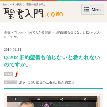
わかりやすい解説で、聖書の言葉を学ぶ
Menu
聖書入門.com
>
3分でわかる聖書
>
旧約聖書も信じないと救われない
のですか。
2019
02.21
Q.202 旧約聖書も信じないと救われない
のですか。
啓示
,
信仰
,
福音の三要素
,
斬新的啓示