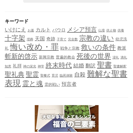
キーワード
メシア預言
いけにえ
カルト
パウロ
お墓
仏壇
供え物
供養
十字架
宗教の違い
天国
奇跡
幼児洗
埋葬
子育て
完全数
悔い改め・罪
救いの条件
教派
礼
戦争と宗教
死後の世界
斬新的啓示
新興宗教
普遍的教会
浸礼
滴礼
聖書
終末時代
結婚
翻訳
礼拝
知恵
神の栄光
神学
聖書解釈
難解な聖書
聖礼典
聖霊
自殺
聖餐式
育児
臨死体験
表現
霊と魂
預言者
霊的戦い