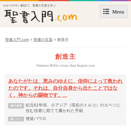
わかりやすい解説で、聖書の言葉を学ぶ
Menu
聖書入門.com
>
聖書の言葉
>
創造主
創造主
Famous Bible verses that Inspire you
あなたがたは、恵みのゆえに、信仰によって救われ
たのです。それは、自分自身から出たことではな
く、神からの賜物です。...
紀元61年頃、小アジア（現在のトルコ）のエペソに
住む信者に宛てて書かれた手紙
使徒パウロ