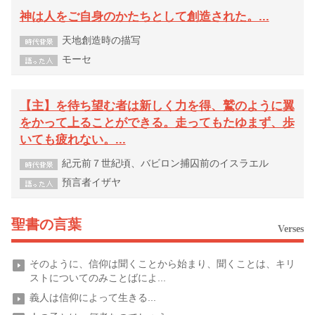
神は人をご自身のかたちとして創造された。...
天地創造時の描写
モーセ
【主】を待ち望む者は新しく力を得、鷲のように翼
をかって上ることができる。走ってもたゆまず、歩
いても疲れない。...
紀元前７世紀頃、バビロン捕囚前のイスラエル
預言者イザヤ
聖書の言葉
Verses
そのように、信仰は聞くことから始まり、聞くことは、キリ
ストについてのみことばによ...
義人は信仰によって生きる...