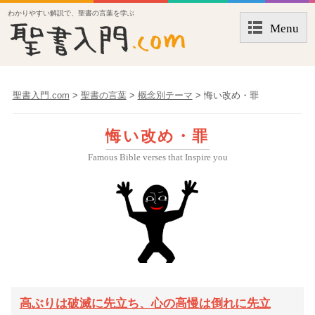
わかりやすい解説で、聖書の言葉を学ぶ
Menu
聖書入門.com
>
聖書の言葉
>
概念別テーマ
>
悔い改め・罪
悔い改め・罪
Famous Bible verses that Inspire you
高ぶりは破滅に先立ち、心の高慢は倒れに先立