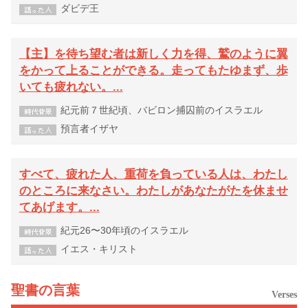
ダビデ王
【主】を待ち望む者は新しく力を得、鷲のように翼
をかって上ることができる。走ってもたゆまず、歩
いても疲れない。...
紀元前７世紀頃、バビロン捕囚前のイスラエル
預言者イザヤ
すべて、疲れた人、重荷を負っている人は、わたし
のところに来なさい。わたしがあなたがたを休ませ
てあげます。...
紀元26〜30年頃のイスラエル
イエス・キリスト
聖書の言葉
Verses