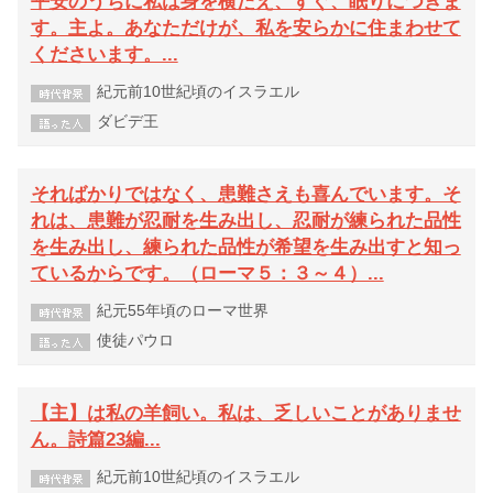
平安のうちに私は身を横たえ、すぐ、眠りにつきま
す。主よ。あなただけが、私を安らかに住まわせて
くださいます。...
紀元前10世紀頃のイスラエル
ダビデ王
そればかりではなく、患難さえも喜んでいます。そ
れは、患難が忍耐を生み出し、忍耐が練られた品性
を生み出し、練られた品性が希望を生み出すと知っ
ているからです。（ローマ５：３～４）...
紀元55年頃のローマ世界
使徒パウロ
【主】は私の羊飼い。私は、乏しいことがありませ
ん。詩篇23編...
紀元前10世紀頃のイスラエル