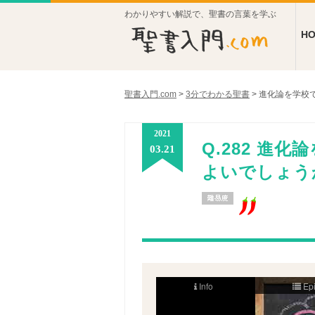
わかりやすい解説で、聖書の言葉を学ぶ
H
聖書入門.com
>
3分でわかる聖書
>
進化論を学校
2021
Q.282 進
03.21
よいでしょう