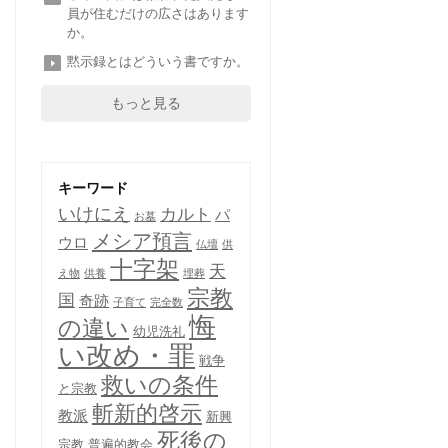
員が住むだけの広さはあります
か。
黙示録とはどういう書ですか。
もっと見る
キーワード
いけにえ
カルト
パ
お墓
メシア預言
ウロ
仏壇
供
十字架
天
え物
供養
埋葬
宗教
国
奇跡
子育て
完全数
悔
の違い
幼児洗礼
い改め・罪
戦争
救いの条件
と宗教
斬新的啓示
教派
新興
死後の
宗教
普遍的教会