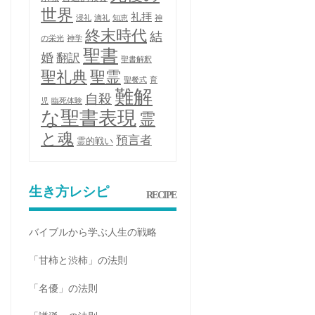
世界
礼拝
浸礼
滴礼
知恵
神
終末時代
結
の栄光
神学
聖書
婚
翻訳
聖書解釈
聖礼典
聖霊
聖餐式
育
難解
自殺
児
臨死体験
な聖書表現
霊
と魂
預言者
霊的戦い
生き方レシピ
RECIPE
バイブルから学ぶ人生の戦略
「甘柿と渋柿」の法則
「名優」の法則