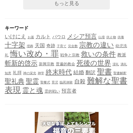
もっと見る
キーワード
メシア預言
いけにえ
カルト
パウロ
お墓
仏壇
供え物
供養
十字架
宗教の違い
天国
奇跡
幼児洗
埋葬
子育て
完全数
悔い改め・罪
救いの条件
教派
礼
戦争と宗教
死後の世界
斬新的啓示
新興宗教
普遍的教会
浸礼
滴礼
聖書
終末時代
結婚
翻訳
礼拝
知恵
神の栄光
神学
聖書解釈
難解な聖書
聖礼典
聖霊
自殺
聖餐式
育児
臨死体験
表現
霊と魂
預言者
霊的戦い