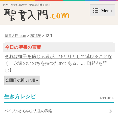
わかりやすい解説で、聖書の言葉を学ぶ
Menu
聖書入門.com
>
2013年
> 12月
今日の聖書の言葉
それは御子を信じる者が、ひとりとして滅びることな
く、永遠のいのちを持つためである。...【解説を読
む】
生き方レシピ
RECIPE
バイブルから学ぶ人生の戦略